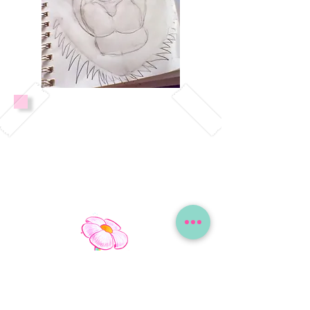
Oportunidad para que
su hijo/a crezca desde la
comodidad de su hogar.
Contacto