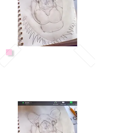
Conéctate con otros niños
que comparten su amor por
el arte.