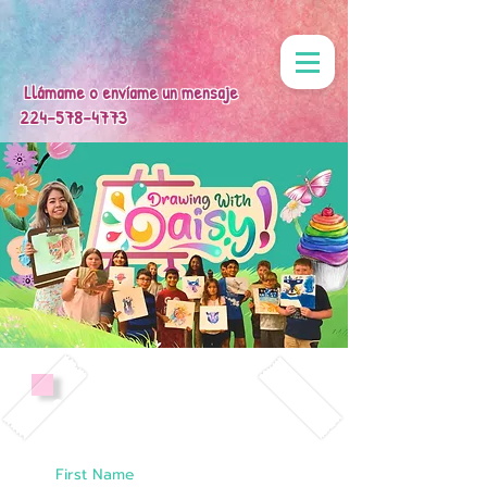
Llámame o envíame un mensaje
224-578-4773
Sign up for a Trial Class!